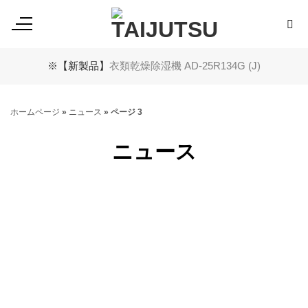
Skip
to
content
※【新製品】
衣類乾燥除湿機 AD-25R134G (J)
ホームページ
»
ニュース
»
ページ 3
ニュース