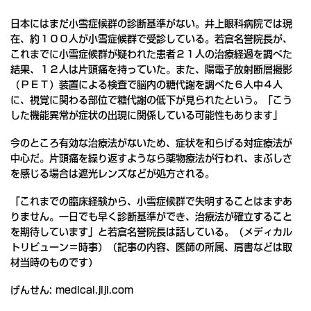
日本にはまだ小雪症候群の診断基準がない。井上眼科病院では現
在、約１００人が小雪症候群で受診している。若倉名誉院長が、
これまでに小雪症候群が疑われた患者２１人の治療経過を調べた
結果、１２人は片頭痛を持っていた。また、陽電子放射断層撮影
（ＰＥＴ）装置による検査で脳内の糖代謝を調べた６人中４人
に、視覚に関わる部位で糖代謝の低下が見られたという。「こう
した機能異常が症状の出現に関係している可能性もあります」
今のところ有効な治療法がないため、症状を和らげる対症療法が
中心だ。片頭痛を繰り返すようなら薬物療法が行われ、まぶしさ
を感じる場合は遮光レンズなどが処方される。
「これまでの臨床経験から、小雪症候群で失明することはまずあ
りません。一日でも早く診断基準ができ、治療法が確立すること
を期待しています」と若倉名誉院長は話している。（メディカル
トリビューン＝時事）（記事の内容、医師の所属、肩書などは取
材当時のものです）
げんせん: medical.jiji.com