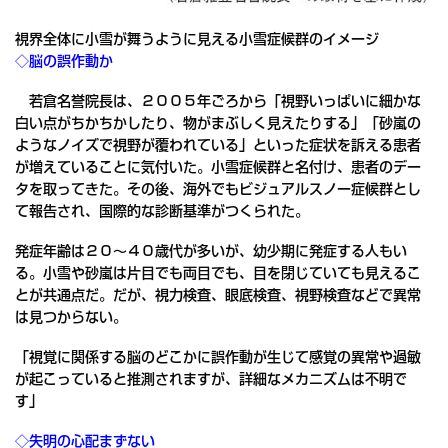
視界全体に小雪が舞うように見える小雪症候群のイメージ
◇脳の誤作動か
若倉名誉院長は、２００５年ごろから「視野いっぱいに細かな
白い点がちかちかしたり、物がまぶしく見えたりする」「砂嵐の
ようなノイズで視野が覆われている」といった症状を訴える患者
が増えていることに気付いた。小雪症候群と名付け、患者のデー
タを取ってきた。その後、海外でもビジュアルスノー症候群とし
て報告され、国際的な診断基準がつくられた。
発症年齢は２０～４０歳代が多いが、幼少期に発症する人もい
る。小雪や砂嵐は片目でも両目でも、目を閉じていても見えるこ
とが共通点だ。だが、視力検査、眼底検査、視野検査などで異常
は見つからない。
「視覚に関係する脳のどこかに誤作動が生じて感覚の異常や過敏
が起こっていると推測されますが、詳細なメカニズムは不明で
す」
◇失明の心配まずない