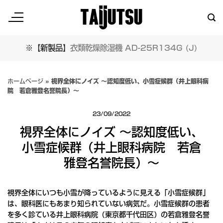
Skip
to
content
※【新製品】
衣類乾燥除湿機 AD-25R134G (J)
ホームページ
»
視界全体にノイズ ～認知度低い、小雪症候群（井上眼科病
院 若倉雅登名誉院長）～
23/09/2022
視界全体にノイズ ～認知度低い、
小雪症候群（井上眼科病院 若倉
雅登名誉院長）～
視界全体にいつも小雪が降っているように見える「小雪症候群」
は、眼科医にもあまり知られていない病気だ。小雪症候群の患者
を多く診ている井上眼科病院（東京都千代田区）の若倉雅登名誉