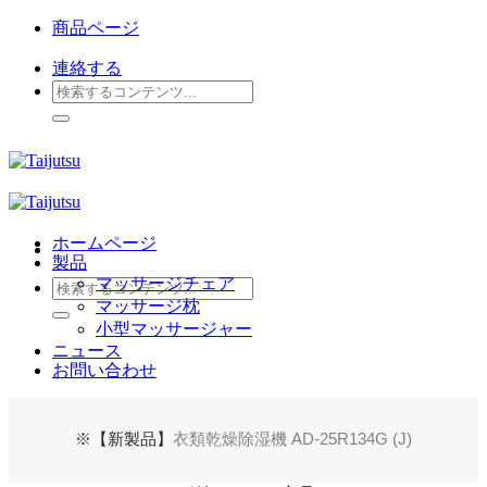
Skip
商品ページ
to
content
連絡する
検
索
対
象:
ホームページ
製品
マッサージチェア
検
マッサージ枕
索
小型マッサージャー
対
ニュース
象:
お問い合わせ
※【新製品】
衣類乾燥除湿機 AD-25R134G (J)