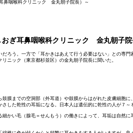
ぎ耳鼻咽喉科クリニック 金丸朝子院長）～
しおぎ耳鼻咽喉科クリニック 金丸朝子院
いだろう。一方で「耳かきはあえて行う必要はない」との専門
クリニック（東京都杉並区）の金丸朝子院長に聞いた。
ら鼓膜までの空洞部（外耳道）や鼓膜からはがれた皮膚細胞に
かさした乾性の耳垢になる。日本人は遺伝的に乾性の人が７～
る細かい毛（腺毛＝せんもう）の働きによって、耳垢は自然に
「綿棒に色が付くからと頻繁に耳かきをする人がいますが、良