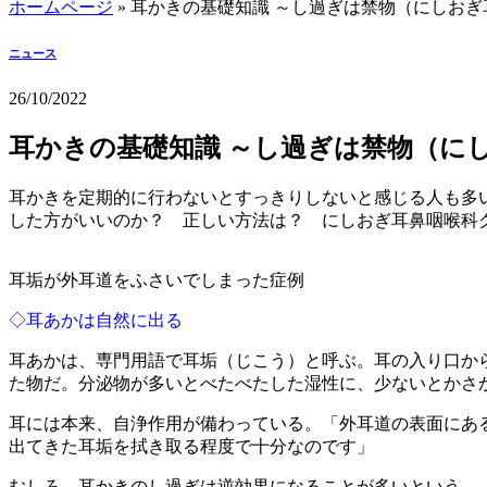
ホームページ
»
耳かきの基礎知識 ～し過ぎは禁物（にしお
ニュース
26/10/2022
耳かきの基礎知識 ～し過ぎは禁物（に
耳かきを定期的に行わないとすっきりしないと感じる人も多
した方がいいのか？ 正しい方法は？ にしおぎ耳鼻咽喉科
耳垢が外耳道をふさいでしまった症例
◇耳あかは自然に出る
耳あかは、専門用語で耳垢（じこう）と呼ぶ。耳の入り口か
た物だ。分泌物が多いとべたべたした湿性に、少ないとかさ
耳には本来、自浄作用が備わっている。「外耳道の表面にあ
出てきた耳垢を拭き取る程度で十分なのです」
むしろ、耳かきのし過ぎは逆効果になることが多いという。