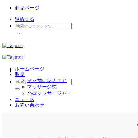
Skip
商品ページ
to
content
連絡する
検
索
対
象:
ホームページ
製品
マッサージチェア
検
マッサージ枕
索
小型マッサージャー
対
ニュース
象:
お問い合わせ