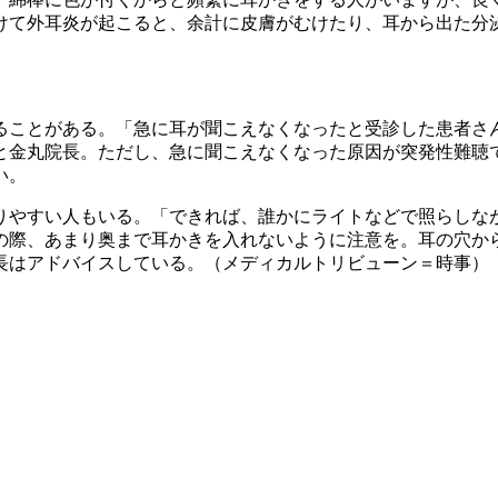
けて外耳炎が起こると、余計に皮膚がむけたり、耳から出た分
ることがある。「急に耳が聞こえなくなったと受診した患者さ
と金丸院長。ただし、急に聞こえなくなった原因が突発性難聴
い。
りやすい人もいる。「できれば、誰かにライトなどで照らしな
の際、あまり奥まで耳かきを入れないように注意を。耳の穴か
長はアドバイスしている。（メディカルトリビューン＝時事）