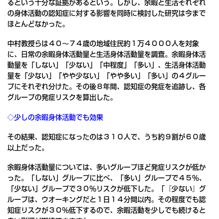
るという十分な証拠があるという。しかし、余暇と生活それぞれ
の身体活動の認知症に対する影響を同時に検討した研究は今まで
ほとんどなかった。
中村教授らは４０～７４歳の地域住民約１万４０００人を対象
に、日常の余暇身体活動量と生活身体活動量を調査。余暇身体活
動量を「しない」「少ない」「中程度」「多い」、生活身体活動
量を「少ない」「やや少ない」「やや多い」「多い」の４グルー
プにそれぞれ分けた。その後８年間、認知症の発症を追跡し、各
グループの発症リスクを算出した。
◇少しの余暇身体活動でも効果
その結果、認知症になったのは３１０人で、うち約９割が６０歳
以上だった。
余暇身体活動量については、多いグループほど発症リスクが低か
った。「しない」グループに比べ、「多い」グループで４５％、
「少ない」グループで３０％リスクが低下した。「『少ない』グ
ループは、ウオーキングだと１日１４分間以内。その程度でも認
知症リスクが３０％低下するので、余暇活動を少しでも続けると