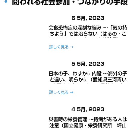
問われる社会参加・つながりの手段
6 5月, 2023
会食恐怖症の深刻な悩み ～「気の持
ちよう」では治らない（はるの・こ
ころみクリニック 田島治院長）～
詳しく見る
5 5月, 2023
日本の子、わずかに内股 ～海外の子
と違い、明らかに（愛知県三河青い
鳥医療療育センター 伊藤忠研究
員）～
詳しく見る
4 5月, 2023
災害時の栄養管理 ～持病がある人は
注意（国立健康・栄養研究所 坪山
宜代室長）～