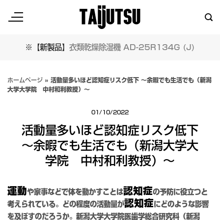
Skip
to
content
※【新製品】
衣類乾燥除湿機 AD-25R134G (J)
ホームページ
»
活動量多いほど認知症リスク低下 ～余暇でも生活でも（新潟
大学大学院 中村和利教授）～
01/10/2022
活動量多いほど認知症リスク低下
～余暇でも生活でも（新潟大学大
学院 中村和利教授）～
運動
認知症
や家事などで体を動かすことは
の予防に役立つと
認知症
考えられている。どの程度の活動量が
にどのような影響
を及ぼすのだろうか。新潟大学大学院医歯学総合研究科（新潟