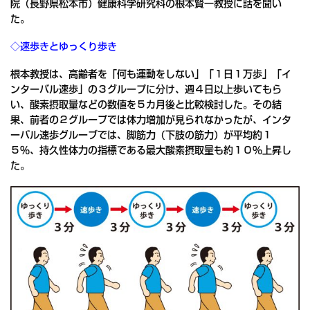
院（長野県松本市）健康科学研究科の根本賢一教授に話を聞い
た。
◇速歩きとゆっくり歩き
根本教授は、高齢者を「何も運動をしない」「１日１万歩」「イ
ンターバル速歩」の３グループに分け、週４日以上歩いてもら
い、酸素摂取量などの数値を５カ月後と比較検討した。その結
果、前者の２グループでは体力増加が見られなかったが、インタ
ーバル速歩グルーブでは、脚筋力（下肢の筋力）が平均約１
５％、持久性体力の指標である最大酸素摂取量も約１０％上昇し
た。