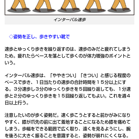
インターバル速歩
◇姿勢を正し、歩きやすい靴で
速歩とゆっくり歩きを繰り返すのは、速歩のみだと疲れてしまう
ため。疲れたらペースを落として歩くのが体力増強のポイントと
いう。
インターバル速歩は、「ややきつい」「きつい」と感じる程度の
ペースで歩き、１日当たりの速歩の合計時間を１５分以上にす
る。３分速歩し３分のゆっくり歩きを５回繰り返しても、１分速
歩と２分のゆっくり歩きを１５回繰り返してもよい。これを週４
日以上行う。
注意したいのが歩く姿勢だ。速く歩こうとすると前かがみになり
やすく、膝が爪先の前に出て着地することになるため膝を痛めて
しまう。歩幅をできる範囲で広く取り、遠くを見るようにし、腕
を後ろに大きく振ることを意識すると、姿勢が崩れにくくなる。