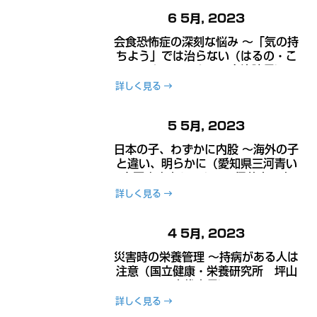
6 5月, 2023
会食恐怖症の深刻な悩み ～「気の持
ちよう」では治らない（はるの・こ
ころみクリニック 田島治院長）～
詳しく見る
5 5月, 2023
日本の子、わずかに内股 ～海外の子
と違い、明らかに（愛知県三河青い
鳥医療療育センター 伊藤忠研究
員）～
詳しく見る
4 5月, 2023
災害時の栄養管理 ～持病がある人は
注意（国立健康・栄養研究所 坪山
宜代室長）～
詳しく見る