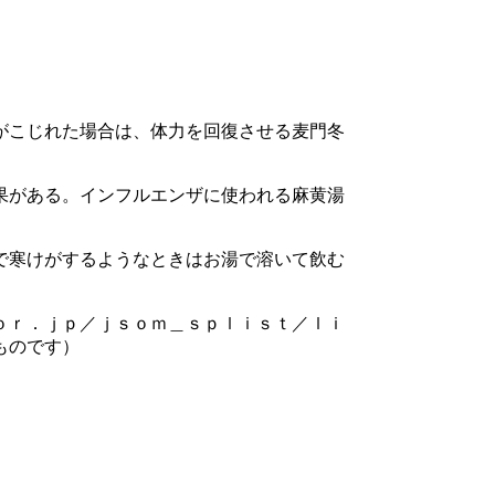
がこじれた場合は、体力を回復させる麦門冬
果がある。インフルエンザに使われる麻黄湯
で寒けがするようなときはお湯で溶いて飲む
ｏｒ．ｊｐ／ｊｓｏｍ＿ｓｐｌｉｓｔ／ｌｉ
ものです）