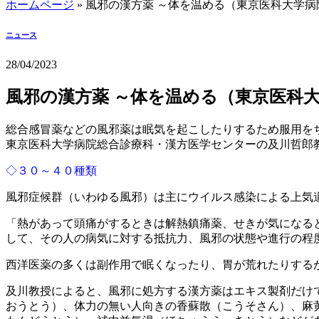
ホームページ
»
風邪の漢方薬 ～体を温める（東京医科大学病
ニュース
28/04/2023
風邪の漢方薬 ～体を温める（東京医科
総合感冒薬などの風邪薬は眠気を起こしたりするため服用を
東京医科大学病院総合診療科・漢方医学センターの及川哲郎
◇３０～４０種類
風邪症候群（いわゆる風邪）は主にウイルス感染による上気
「熱があって頭痛がするときは解熱鎮痛薬、せきが気になる
して、その人の病気に対する抵抗力、風邪の状態や進行の程
西洋医薬の多くは副作用で眠くなったり、胃が荒れたりする
及川教授によると、風邪に処方する漢方薬はエキス製剤だけ
おうとう）、体力の無い人向きの香蘇散（こうそさん）、麻