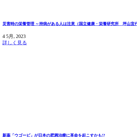
災害時の栄養管理 ～持病がある人は注意（国立健康・栄養研究所 坪山宜
4 5月, 2023
詳しく見る
新薬「ウゴービ」が日本の肥満治療に革命を起こすかも!?