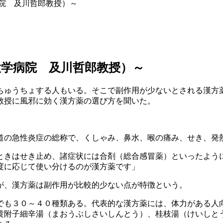
院 及川哲郎教授）～
大学病院 及川哲郎教授）～
ちゅうちょする人もいる。そこで副作用が少ないとされる漢方
教授に風邪に効く漢方薬の選び方を聞いた。
道の急性炎症の総称で、くしゃみ、鼻水、喉の痛み、せき、発
ときはせき止め、諸症状には合剤（総合感冒薬）といったよう
度に応じて使い分けるのが漢方薬です」
が、漢方薬は副作用が比較的少ない点が特徴という。
でも３０～４０種類ある。代表的な漢方薬には、体力がある人
黄附子細辛湯（まおうぶしさいしんとう）、桂枝湯（けいしと