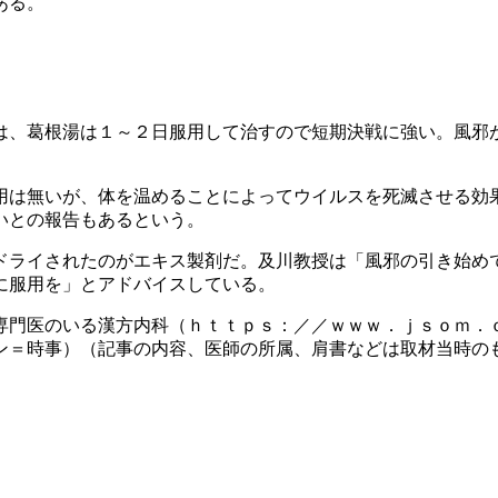
ある。
、葛根湯は１～２日服用して治すので短期決戦に強い。風邪
用は無いが、体を温めることによってウイルスを死滅させる効
いとの報告もあるという。
ドライされたのがエキス製剤だ。及川教授は「風邪の引き始め
に服用を」とアドバイスしている。
専門医のいる漢方内科（ｈｔｔｐｓ：／／ｗｗｗ．ｊｓｏｍ．
ン＝時事）（記事の内容、医師の所属、肩書などは取材当時の