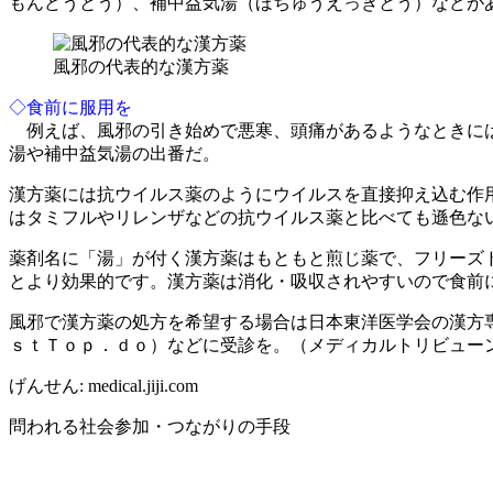
もんどうとう）、補中益気湯（ほちゅうえっきとう）などが
風邪の代表的な漢方薬
◇食前に服用を
例えば、風邪の引き始めで悪寒、頭痛があるようなときには
湯や補中益気湯の出番だ。
漢方薬には抗ウイルス薬のようにウイルスを直接抑え込む作
はタミフルやリレンザなどの抗ウイルス薬と比べても遜色な
薬剤名に「湯」が付く漢方薬はもともと煎じ薬で、フリーズ
とより効果的です。漢方薬は消化・吸収されやすいので食前
風邪で漢方薬の処方を希望する場合は日本東洋医学会の漢方
ｓｔＴｏｐ．ｄｏ）などに受診を。（メディカルトリビュー
げんせん:
medical.jiji.com
問われる社会参加・つながりの手段