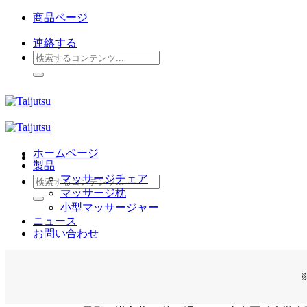
Skip
商品ページ
to
content
連絡する
検
索
対
象:
ホームページ
製品
マッサージチェア
検
マッサージ枕
索
小型マッサージャー
対
ニュース
象:
お問い合わせ