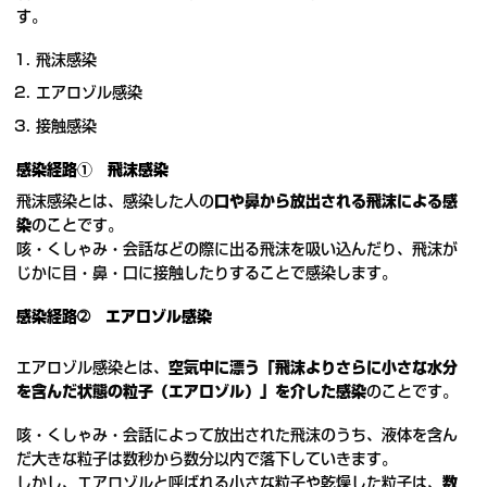
す。
飛沫感染
エアロゾル感染
接触感染
感染経路① 飛沫感染
飛沫感染とは、感染した人の
口や鼻から放出される飛沫による感
染
のことです。
咳・くしゃみ・会話などの際に出る飛沫を吸い込んだり、飛沫が
じかに目・鼻・口に接触したりすることで感染します。
感染経路➁ エアロゾル感染
エアロゾル感染とは、
空気中に漂う「飛沫よりさらに小さな水分
を含んだ状態の粒子（エアロゾル）」を介した感染
のことです。
咳・くしゃみ・会話によって放出された飛沫のうち、液体を含ん
だ大きな粒子は数秒から数分以内で落下していきます。
しかし、エアロゾルと呼ばれる小さな粒子や乾燥した粒子は、
数