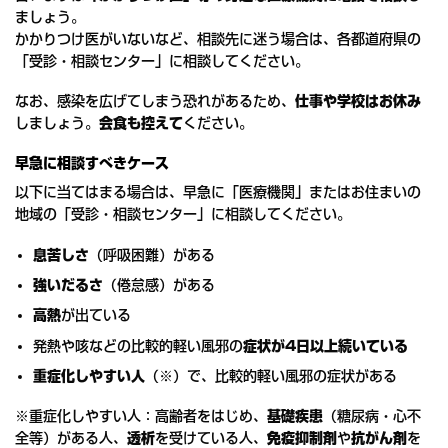
ましょう。
かかりつけ医がいないなど、相談先に迷う場合は、各都道府県の
「受診・相談センター」に相談してください。
なお、感染を広げてしまう恐れがあるため、
仕事や学校はお休み
しましょう。
会食も控えて
ください。
早急に相談すべきケース
以下に当てはまる場合は、早急に「医療機関」またはお住まいの
地域の「受診・相談センター」に相談してください。
息苦しさ
（呼吸困難）がある
強いだるさ
（倦怠感）がある
高熱
が出ている
発熱や咳などの比較的軽い風邪の
症状が4日以上続いている
重症化しやすい人
（※）で、比較的軽い風邪の症状がある
※重症化しやすい人：高齢者をはじめ、
基礎疾患
（糖尿病・心不
全等）がある人、
透析
を受けている人、
免疫抑制剤
や
抗がん剤
を