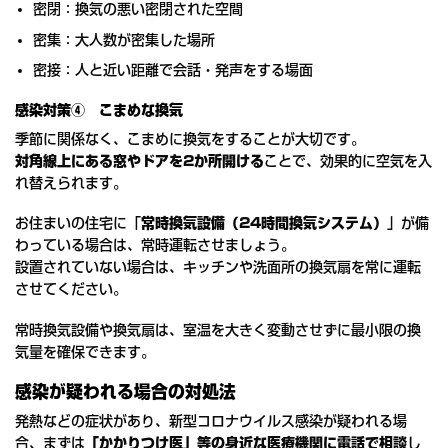
密閉：換気の悪い密閉された空間
密集：大人数が密集した場所
密接：人と近い距離で会話・発声をする場面
感染対策④ こまめな換気
季節に関係なく、こまめに換気をすることが大切です。
対角線上にある窓やドアを2か所開ける
ことで、効果的に空気を入
れ替えられます。
お住まいの住宅に「
常時換気設備（24時間換気システム）
」が備
わっている場合は、常時運転させましょう。
設置されていない場合は、キッチンや洗面所の換気扇を常に運転
させてください。
常時換気設備や換気扇は、室温を大きく変動させずに最小限の換
気量を確保できます。
感染が疑われる場合の対処法
発熱などの症状があり、新型コロナウイルス感染が疑われる場
合、まずは
「かかりつけ医」等の身近な医療機関に電話で相談
し