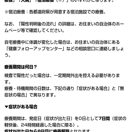
療養
」「
入院
」「
宿泊療養
（※）」のいずれかとなります。
※宿泊療養：各都道府県が用意する宿泊施設での療養。
なお、「陽性判明後の流れ」の詳細は、お住まいの自治体のホー
ムページ等で確認してください。
自宅療養中に体調が変化した場合は、お住まいの自治体にある
「健康フォローアップセンター」などの相談窓口に連絡しましょ
う。
療養期間は何日？
検査で陽性だった場合は、一定期間外出を控える必要がありま
す。
療養・待機期間の日数は、下記の通り「症状がある場合」と「無
症状の場合」で異なります。
▼症状がある場合
療養期間は、発症日（症状が出た日）を0日として
7日間
（症状の
軽快後、24時間経過した場合に限る）。
症状が出た日から8日目に療養解除
となります。