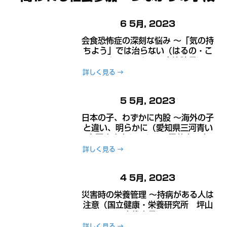
6 5月, 2023
会食恐怖症の深刻な悩み ～「気の持
ちよう」では治らない（はるの・こ
ころみクリニック 田島治院長）～
詳しく見る
5 5月, 2023
日本の子、わずかに内股 ～海外の子
と違い、明らかに（愛知県三河青い
鳥医療療育センター 伊藤忠研究
員）～
詳しく見る
4 5月, 2023
災害時の栄養管理 ～持病がある人は
注意（国立健康・栄養研究所 坪山
宜代室長）～
詳しく見る