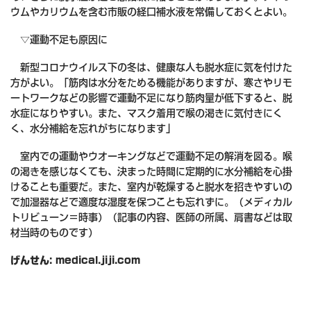
ウムやカリウムを含む市販の経口補水液を常備しておくとよい。
▽運動不足も原因に
新型コロナウイルス下の冬は、健康な人も脱水症に気を付けた
方がよい。「筋肉は水分をためる機能がありますが、寒さやリモ
ートワークなどの影響で運動不足になり筋肉量が低下すると、脱
水症になりやすい。また、マスク着用で喉の渇きに気付きにく
く、水分補給を忘れがちになります」
室内での運動やウオーキングなどで運動不足の解消を図る。喉
の渇きを感じなくても、決まった時間に定期的に水分補給を心掛
けることも重要だ。また、室内が乾燥すると脱水を招きやすいの
で加湿器などで適度な湿度を保つことも忘れずに。（メディカル
トリビューン＝時事）（記事の内容、医師の所属、肩書などは取
材当時のものです）
げんせん: medical.jiji.com