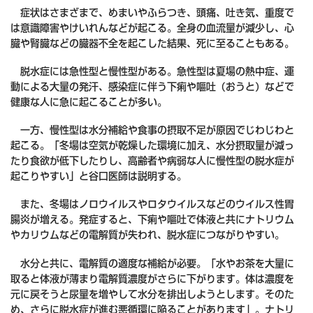
症状はさまざまで、めまいやふらつき、頭痛、吐き気、重度で
は意識障害やけいれんなどが起こる。全身の血流量が減少し、心
臓や腎臓などの臓器不全を起こした結果、死に至ることもある。
脱水症には急性型と慢性型がある。急性型は夏場の熱中症、運
動による大量の発汗、感染症に伴う下痢や嘔吐（おうと）などで
健康な人に急に起こることが多い。
一方、慢性型は水分補給や食事の摂取不足が原因でじわじわと
起こる。「冬場は空気が乾燥した環境に加え、水分摂取量が減っ
たり食欲が低下したりし、高齢者や病弱な人に慢性型の脱水症が
起こりやすい」と谷口医師は説明する。
また、冬場はノロウイルスやロタウイルスなどのウイルス性胃
腸炎が増える。発症すると、下痢や嘔吐で体液と共にナトリウム
やカリウムなどの電解質が失われ、脱水症につながりやすい。
水分と共に、電解質の適度な補給が必要。「水やお茶を大量に
取ると体液が薄まり電解質濃度がさらに下がります。体は濃度を
元に戻そうと尿量を増やして水分を排出しようとします。そのた
め、さらに脱水症が進む悪循環に陥ることがあります」。ナトリ