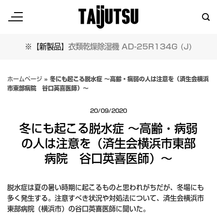
Skip
to
content
※【新製品】
衣類乾燥除湿機 AD-25R134G (J)
ホームページ
»
冬にも起こる脱水症 ～高齢・病弱の人は注意を（済生会横浜
市東部病院 谷口英喜医師）～
20/09/2020
冬にも起こる脱水症 ～高齢・病弱
の人は注意を（済生会横浜市東部
病院 谷口英喜医師）～
脱水症は夏の暑い時期に起こるものと思われがちだが、冬場にも
多く発生する。注意すべき状況や対処法について、済生会横浜市
東部病院（横浜市）の谷口英喜医師に聞いた。