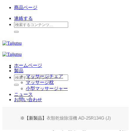
Skip
商品ページ
to
content
連絡する
検
索
対
象:
ホームページ
製品
マッサージチェア
検
マッサージ枕
索
小型マッサージャー
対
ニュース
象:
お問い合わせ
※【新製品】
衣類乾燥除湿機 AD-25R134G (J)