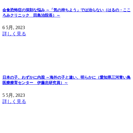
会食恐怖症の深刻な悩み ～「気の持ちよう」では治らない（はるの・ここ
ろみクリニック 田島治院長）～
6 5月, 2023
詳しく見る
日本の子、わずかに内股 ～海外の子と違い、明らかに（愛知県三河青い鳥
医療療育センター 伊藤忠研究員）～
5 5月, 2023
詳しく見る