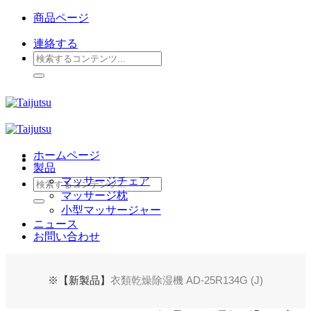
Skip
商品ページ
to
content
連絡する
検
索
対
象:
ホームページ
製品
マッサージチェア
検
マッサージ枕
索
小型マッサージャー
対
ニュース
象:
お問い合わせ
※【新製品】
衣類乾燥除湿機 AD-25R134G (J)