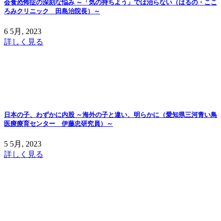
会食恐怖症の深刻な悩み ～「気の持ちよう」では治らない（はるの・ここ
ろみクリニック 田島治院長）～
6 5月, 2023
詳しく見る
日本の子、わずかに内股 ～海外の子と違い、明らかに（愛知県三河青い鳥
医療療育センター 伊藤忠研究員）～
5 5月, 2023
詳しく見る