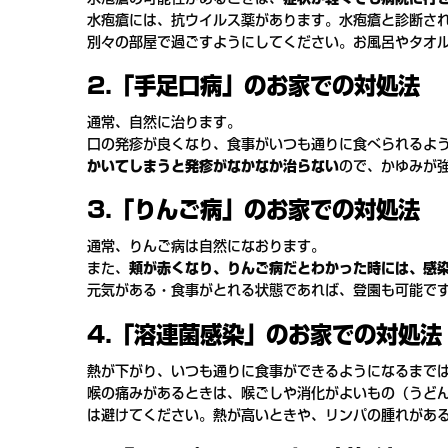
水疱瘡には、抗ウイルス薬があります。水疱瘡と診断さ
別々の部屋で過ごすようにしてください。お風呂やタオ
2.「手足口病」のお家での対処法
通常、自然に治ります。
口の発疹が良くなり、食事がいつも通りに食べられるよ
かいてしまうと発疹がなかなか治らない
ので、かゆみが
3.「りんご病」のお家での対処法
通常、りんご病は自然になおります。
また、
頬が赤くなり、りんご病だとわかった時には、感
元気がある・食事がとれる状態であれば、登園も可能で
4.「溶連菌感染」のお家での対処法
熱が下がり、いつも通りに食事ができるようになるまで
喉の痛みがあるときは、喉ごしや消化がよいもの（うど
は避けてください。熱が高いときや、リンパの腫れがあ