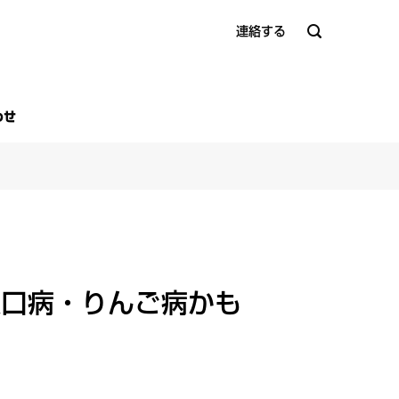
連絡する
わせ
足口病・りんご病かも