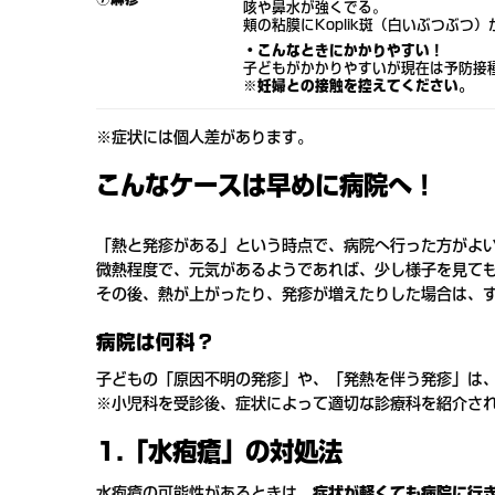
咳や鼻水が強くでる。
頬の粘膜にKoplik斑（白いぶつぶつ
・こんなときにかかりやすい！
子どもがかかりやすいが現在は予防接
※妊婦との接触を控えてください。
※症状には個人差があります。
こんなケースは早めに病院へ！
「熱と発疹がある」という時点で、病院へ行った方がよ
微熱程度で、元気があるようであれば、少し様子を見て
その後、熱が上がったり、発疹が増えたりした場合は、
病院は何科？
子どもの「原因不明の発疹」や、「発熱を伴う発疹」は
※小児科を受診後、症状によって適切な診療科を紹介さ
1.「水疱瘡」の対処法
水疱瘡の可能性があるときは、
症状が軽くても病院に行