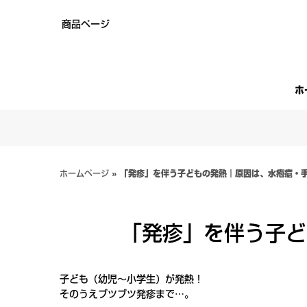
Skip
商品ページ
to
content
ホ
ホームページ
»
「発疹」を伴う子どもの発熱｜原因は、水疱瘡・
「発疹」を伴う子ど
子ども（幼児～小学生）が発熱！
そのうえブツブツ発疹まで…。