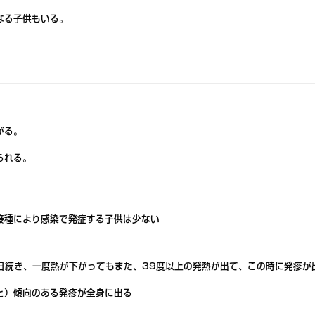
なる子供もいる。
がる。
られる。
接種により感染で発症する子供は少ない
3日続き、一度熱が下がってもまた、39度以上の発熱が出て、この時に発疹が
と）傾向のある発疹が全身に出る