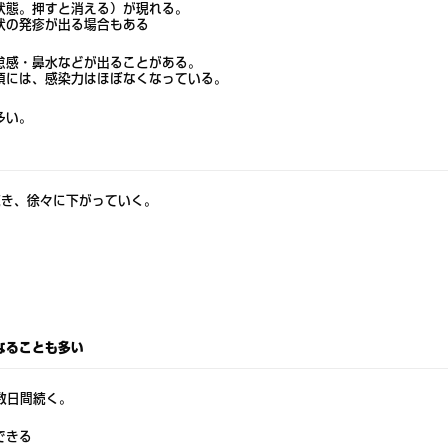
状態。押すと消える）が現れる。
状の発疹が出る場合もある
怠感・鼻水などが出ることがある。
頃には、感染力はほぼなくなっている。
多い。
続き、徐々に下がっていく。
。
なることも多い
数日間続く。
できる