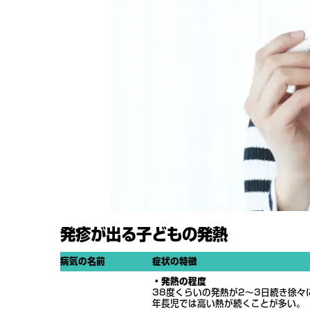
発疹が出る子どもの発熱
病気の名前
症状の特徴
・発熱の程度
38度くらいの発熱が2～3日続き徐々
年長児では高い熱が続くことが多い。