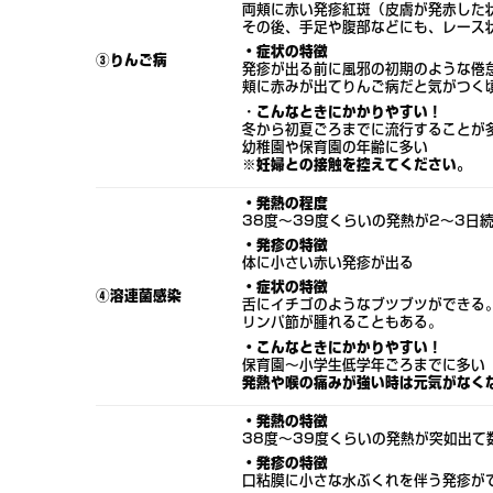
両頬に赤い発疹紅斑（皮膚が発赤した
その後、手足や腹部などにも、レース
・症状の特徴
③りんご病
発疹が出る前に風邪の初期のような倦
頬に赤みが出てりんご病だと気がつく
・
こんなときにかかりやすい！
冬から初夏ごろまでに流行することが
幼稚園や保育園の年齢に多い
※妊婦との接触を控えてください。
・発熱の程度
38度〜39度くらいの発熱が2～3日
・発疹の特徴
体に小さい赤い発疹が出る
・症状の特徴
④溶連菌感染
舌にイチゴのようなブツブツができる
リンパ節が腫れることもある。
・こんなときにかかりやすい！
保育園～小学生低学年ごろまでに多い
発熱や喉の痛みが強い時は元気がなく
・発熱の特徴
38度〜39度くらいの発熱が突如出て
・発疹の特徴
口粘膜に小さな水ぶくれを伴う発疹が