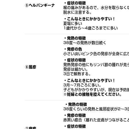
・症状の特徴
⑤ヘルパンギーナ
喉の痛みがあるので、水分を取らなく
脱水に注意する。
・こんなときにかかりやすい！
夏場に多い
1歳代から〜4歳ごろまでに多い
・発熱の特徴
38度〜の発熱が数日続く
・発疹の色
小さい淡いピンク色の発疹が全身に広
・症状の特徴
発熱発疹の他にもリンパ節の腫れが見
⑥風疹
発疹は細かい。
3日で解熱する。
・こんなときにかかりやすい！
3月〜7月ごろに多い。
子どもがかかりやすいが、現在は予防
※妊婦との接触を控えてください。
・発熱の特徴
38度くらいの発熱と風邪症状が2～
・発疹の特徴
赤黒い癒合（離れた皮膚がつながるこ
・症状の特徴
⑦麻疹