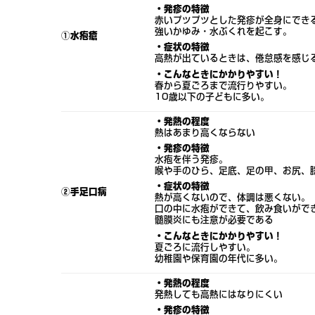
・発疹の特徴
赤いプツプツとした発疹が全身にでき
強いかゆみ・水ぶくれを起こす。
①水疱瘡
・症状の特徴
高熱が出ているときは、倦怠感を感じ
・こんなときにかかりやすい！
春から夏ごろまで流行りやすい。
10歳以下の子どもに多い。
・発熱の程度
熱はあまり高くならない
・発疹の特徴
水疱を伴う発疹。
喉や手のひら、足底、足の甲、お尻、
・症状の特徴
②手足口病
熱が高くないので、体調は悪くない。
口の中に水疱ができて、飲み食いがで
髄膜炎にも注意が必要である
・こんなときにかかりやすい！
夏ごろに流行しやすい。
幼稚園や保育園の年代に多い。
・発熱の程度
発熱しても高熱にはなりにくい
・発疹の特徴